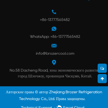
+86-13777565482
WhatsApp: +86-13777565482
info@brozercool.com
No.58 Dacheng Road, зона экономического развития,
город Шэнчжоу, провинция Чжэцзян, Китай.
Авторские права © автор Zhejiang Brozer Refrigeration
Technology Co., Ltd. Права защищены.
Technical Support ：
Smart Cloud