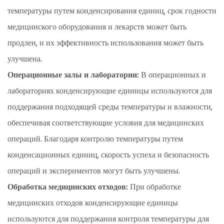
испарителя
температуры путем конденсирования единиц, срок годности
2.3
медицинского оборудования и лекарств может быть
3.
продлен, и их эффективность использования может быть
Проверка
улучшена.
системы
Операционные залы и лаборатории:
В операционных и
управления
давлением
лабораториях конденсирующие единицы используются для
2.4
поддержания подходящей среды температуры и влажности,
4.
обеспечивая соответствующие условия для медицинских
Регулярная
операций. Благодаря контролю температуры путем
смазка
конденсационных единиц, скорость успеха и безопасность
и
операций и экспериментов могут быть улучшены.
уборка
Обработка медицинских отходов:
При обработке
медицинских отходов конденсирующие единицы
используются для поддержания контроля температуры для