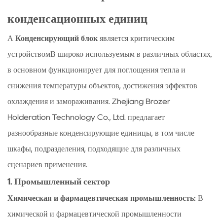
поля
конденсационных единиц
применения
конденсационных
А
Конденсирующий блок
является критическим
единиц
устройствомВ широко используемым в различных областях,
1.1
в основном функционирует для поглощения тепла и
1.
снижения температуры объектов, достижения эффектов
Промышленный
сектор
охлаждения и замораживания. Zhejiang Brozer
1.2
Holderation Technology Co., Ltd. предлагает
2.
разнообразные конденсирующие единицы, в том числе
Медицинский
шкафы, подразделения, подходящие для различных
сектор
сценариев применения.
1.3
3.
1. Промышленный сектор
Сектор
Химическая и фармацевтическая промышленность:
В
общественного
химической и фармацевтической промышленности
питания