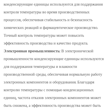
конденсирующие единицы используются для поддержания
1.4
контроля температуры во время производственных
4.
Логистика
процессов, обеспечивая стабильность и безопасность
холодной
химических реакций и фармацевтическое производство.
цепи
Точный контроль температуры может повысить
2
эффективность производства и качество продукта.
Мереды
Электронная промышленность:
В электронической
предосторожности
для
промышленности конденсирующие единицы используются
обслуживания
для поддержания температуры и влажности
и
производственной среды, обеспечивая нормальную работу
ухода
электронных компонентов и оборудования. Благодаря
за
контролю температуры с помощью конденсационных
конденсирующими
единицами
единиц, частота отказов электронных компонентов может
от
быть снижена, а эффективность производства может быть