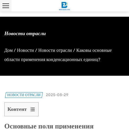
Новости отрасли
Дом
/
Новости
/
Новости отрасли
/
Каковы основные
области применения конденсационных единиц?
2025-08-29
НОВОСТИ ОТРАСЛИ
Контент
1
Основные
Основные поля применения