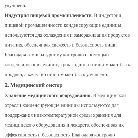
Zhejiang
улучшена.
Brozer
Индустрия пищевой промышленности:
В индустрии
Refrigeration
пищевой промышленности конденсирующие единицы
Technology
используются для охлаждения и замораживания продуктов
Co.,
Ltd.
питания, обеспечивая свежесть и безопасность пищи.
2.1
Благодаря температурному контролю с помощью
1.
конденсирования единиц, срок годности пищи может быть
Регулярная
продлен, а качество пищи может быть улучшено.
проверка
2. Медицинский сектор
конденсатора
2.2
Хранение медицинского оборудования:
В медицинской
2.
отрасли конденсирующие единицы используются для
Проверка
поддержания низкотемпературной среды хранения для
расширения
медицинского оборудования и лекарств, обеспечивая их
клапана
эффективность и безопасность. Благодаря контролю
и