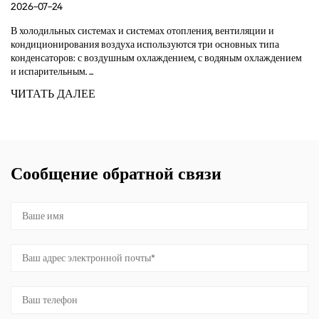
Guide
2026-07-17
х и системах отопления, вентиляции и
здуха используются три основных типа
A condenser's core job
душным охлаждением, с водяным охлаждением
refrigerant gas comin
into a liquid by removi
system ca...
ЧИТАТЬ ДАЛЕЕ
Сообщение обратной связи